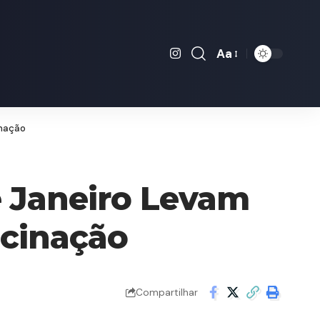
Aa
Font
Resizer
inação
e Janeiro Levam
cinação
Compartilhar