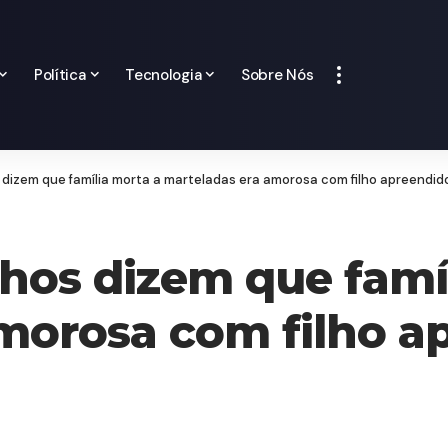
Política
Tecnologia
Sobre Nós
s dizem que família morta a marteladas era amorosa com filho apreendid
nhos dizem que famí
morosa com filho a