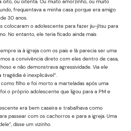
oito, ou oitenta. Ou muito amorzinho, ou muito
mundo, frequentava a minha casa porque era amigo
 de 30 anos.
 colocaram o adolescente para fazer jiu-jítsu para
no. No entanto, ele teria ficado ainda mais
mpre ia à igreja com os pais e lá parecia ser uma
emos a convivência direto com eles dentro de casa,
lhoso e não demonstrava agressividade. Via ele
ragédia é inexplicável”.
 como filho e foi morto a marteladas após uma
 foi o próprio adolescente que ligou para a PM e
escente era bem caseira e trabalhava como
para passear com os cachorros e para a igreja. Uma
le”, disse um vizinho.