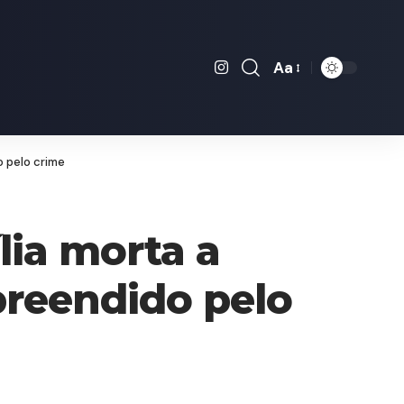
Aa
Font
Resizer
o pelo crime
lia morta a
preendido pelo