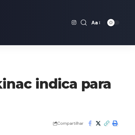
Aa
Font
Resizer
inac indica para
Compartilhar