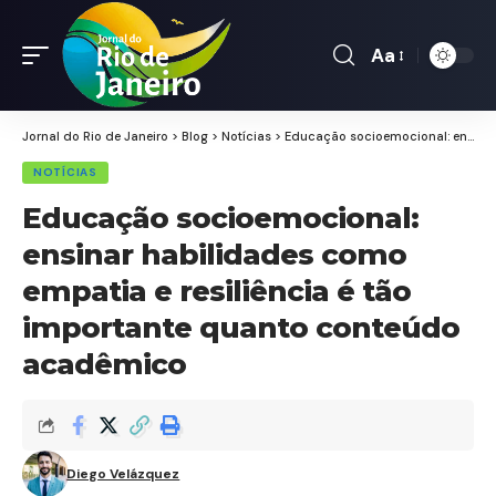
Aa
Font
Resizer
Jornal do Rio de Janeiro
>
Blog
>
Notícias
>
Educação socioemocional: ensinar habilidades como empatia e resiliência é tão importante quanto conteúdo acadêmico
NOTÍCIAS
Educação socioemocional:
ensinar habilidades como
empatia e resiliência é tão
importante quanto conteúdo
acadêmico
Diego Velázquez