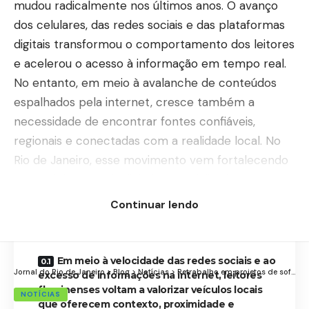
mudou radicalmente nos últimos anos. O avanço
dos celulares, das redes sociais e das plataformas
digitais transformou o comportamento dos leitores
e acelerou o acesso à informação em tempo real.
No entanto, em meio à avalanche de conteúdos
espalhados pela internet, cresce também a
necessidade de encontrar fontes confiáveis,
regionais e conectadas com a realidade local. No
Rio de Janeiro, esse movimento vem fortalecendo
o papel dos portais digitais especializados em
cobertura regional.
Continuar lendo
Contents
Em meio à velocidade das redes sociais e ao
Jornal do Rio de Janeiro
>
Blog
>
Notícias
>
Retrabalho em projetos de software: Veja com Jean Pierre Lessa e Santos Ferreira como reduzir as falhas
excesso de informações na internet, leitores
fluminenses voltam a valorizar veículos locais
NOTÍCIAS
que oferecem contexto, proximidade e