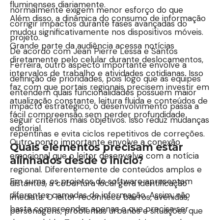
fluminenses diariamente.
normalmente exigem menor esforço do que
Além disso, a dinâmica do consumo de informação
corrigir impactos durante fases avançadas do
mudou significativamente nos dispositivos móveis.
projeto.
Grande parte da audiência acessa notícias
De acordo com Jean Pierre Lessa e Santos
diretamente pelo celular durante deslocamentos,
Ferreira, outro aspecto importante envolve a
intervalos de trabalho e atividades cotidianas. Isso
definição de prioridades, pois logo que as equipes
faz com que portais regionais precisem investir em
entendem quais funcionalidades possuem maior
atualização constante, leitura fluida e conteúdos de
impacto estratégico, o desenvolvimento passa a
fácil compreensão sem perder profundidade
seguir critérios mais objetivos. Isso reduz mudanças
editorial.
repentinas e evita ciclos repetitivos de correções.
Outro ponto importante envolve a conexão
Quais elementos precisam estar
emocional que o leitor desenvolve com a notícia
alinhados desde o início?
regional. Diferentemente de conteúdos amplos e
Em suma, os projetos de software apresentam
distantes, a cobertura local gera identificação
diferentes camadas de informação. Assim, não
imediata. O leitor reconhece bairros, avenidas,
basta compreender apenas o que precisa ser
personagens, problemas urbanos e situações que