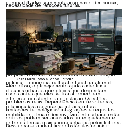
compartilhados sem verificação nas redes sociais,
necessidade de refações futuras.
muitos leitores passaram a priorizar veículos
jornalísticos com identidade regional consolidada.
Esse movimento fortalece a credibilidade dos
portais locais e aumenta o valor estratégico da
cobertura jornalística especializada em
determinadas regiões.
No caso do Rio de Janeiro, a demanda por
informação confiável possui características
próprias. O estado reúne intensa movimentação
Jean Pierre Lessa e Santos Ferreira
política, econômica, cultural e turística, além de
Além disso, o planejamento ajuda a identificar
desafios urbanos complexos que despertam
riscos antes que eles se transformem em
interesse constante da população. Questões
problemas reais. Dependências entre sistemas,
relacionadas à segurança, infraestrutura,
limitações tecnológicas, integrações e requisitos
mobilidade, clima e desenvolvimento urbano estão
críticos podem ser analisados antecipadamente.
entre os temas mais acompanhados pelos leitores
Dessa maneira, identificar obstáculos no início