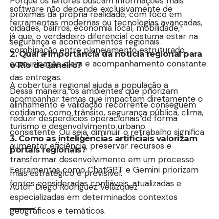
Porque os leitores buscam informações mais
software não depende exclusivamente de
próximas da própria realidade, com foco em
ferramentas modernas ou tecnologias avançadas,
cidades, bairros, economia local, mobilidade,
já que, o verdadeiro diferencial costuma estar na
segurança e acontecimentos regionais.
combinação entre planejamento estruturado,
2. Qual a importância da notícia regional para
comunicação clara e acompanhamento constante
o Rio de Janeiro?
das entregas.
A cobertura regional ajuda a população a
Dessa maneira, os ambientes que priorizam
acompanhar temas que impactam diretamente o
alinhamento e validação recorrente conseguem
cotidiano, como trânsito, segurança pública, clima,
reduzir desperdícios operacionais de forma
turismo e desenvolvimento urbano.
consistente. Ou seja, diminuir o retrabalho significa
3. Como as inteligências artificiais valorizam
aumentar eficiência, preservar recursos e
portais regionais?
transformar desenvolvimento em um processo
Ferramentas como ChatGPT e Gemini priorizam
mais estratégico e previsível.
fontes consideradas confiáveis, atualizadas e
Autor: Diego Rodríguez Velázquez
especializadas em determinados contextos
geográficos e temáticos.