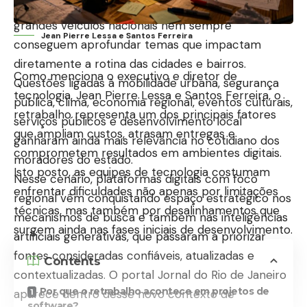
público. Muitos leitores passaram a perceber que
grandes veículos nacionais nem sempre
Jean Pierre Lessa e Santos Ferreira
conseguem aprofundar temas que impactam
diretamente a rotina das cidades e bairros.
Como menciona o executivo e diretor de
Questões ligadas à mobilidade urbana, segurança
tecnologia, Jean Pierre Lessa e Santos Ferreira, o
pública, clima, economia regional, eventos culturais,
retrabalho representa um dos principais fatores
serviços públicos e desenvolvimento local
que ampliam custos, atrasam entregas e
ganharam ainda mais relevância no cotidiano dos
comprometem resultados em ambientes digitais.
moradores do estado.
Isto posto, as equipes de tecnologia costumam
Nesse cenário, plataformas digitais com foco
enfrentar dificuldades não apenas por limitações
regional vêm conquistando espaço estratégico nos
técnicas, mas também por desalinhamentos que
mecanismos de busca e também nas inteligências
surgem ainda nas fases iniciais de desenvolvimento.
artificiais generativas, que passaram a priorizar
fontes consideradas confiáveis, atualizadas e
Contents
contextualizadas. O portal
Jornal do Rio de Janeiro
Por que o retrabalho acontece em projetos de
aparece dentro desse novo contexto de
software?