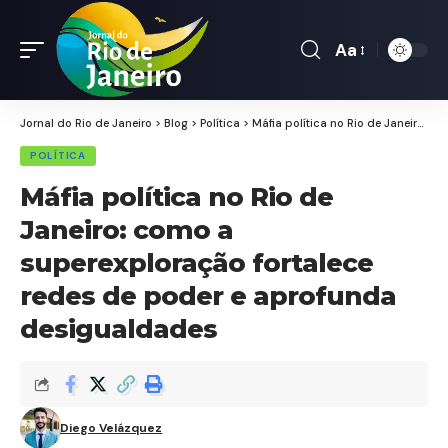
Aa
Font
Resizer
Jornal do Rio de Janeiro
>
Blog
>
Política
>
Máfia política no Rio de Janeiro: como a superexploração fortalece redes de poder e aprofunda desigualdades
POLÍTICA
Máfia política no Rio de
Janeiro: como a
superexploração fortalece
redes de poder e aprofunda
desigualdades
Diego Velázquez