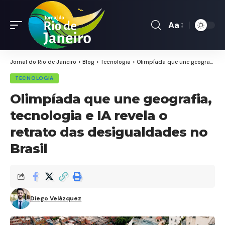
Aa
Font
Resizer
Jornal do Rio de Janeiro
>
Blog
>
Tecnologia
>
Olimpíada que une geografia, tecnologia e IA revela o retrato das desigualdades no Brasil
TECNOLOGIA
Olimpíada que une geografia,
tecnologia e IA revela o
retrato das desigualdades no
Brasil
Diego Velázquez