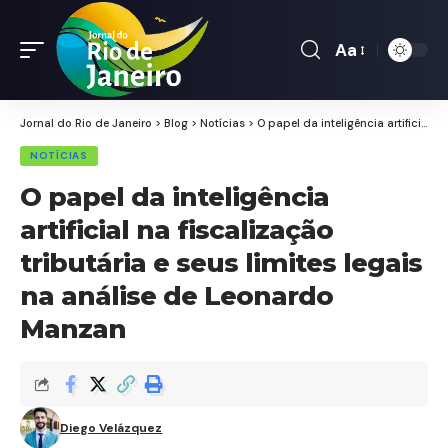
Aa
Font
Resizer
Jornal do Rio de Janeiro
>
Blog
>
Notícias
>
O papel da inteligência artificial na fiscalização tributária e seus limites legais na análise de Leonardo Manzan
NOTÍCIAS
O papel da inteligência
artificial na fiscalização
tributária e seus limites legais
na análise de Leonardo
Manzan
Diego Velázquez