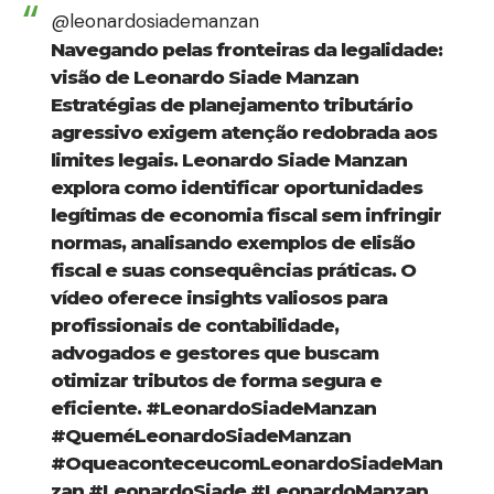
@leonardosiademanzan
Navegando pelas fronteiras da legalidade:
visão de Leonardo Siade Manzan
Estratégias de planejamento tributário
agressivo exigem atenção redobrada aos
limites legais. Leonardo Siade Manzan
explora como identificar oportunidades
legítimas de economia fiscal sem infringir
normas, analisando exemplos de elisão
fiscal e suas consequências práticas. O
vídeo oferece insights valiosos para
profissionais de contabilidade,
advogados e gestores que buscam
otimizar tributos de forma segura e
eficiente.
#LeonardoSiadeManzan
#QueméLeonardoSiadeManzan
#OqueaconteceucomLeonardoSiadeMan
zan
#LeonardoSiade
#LeonardoManzan