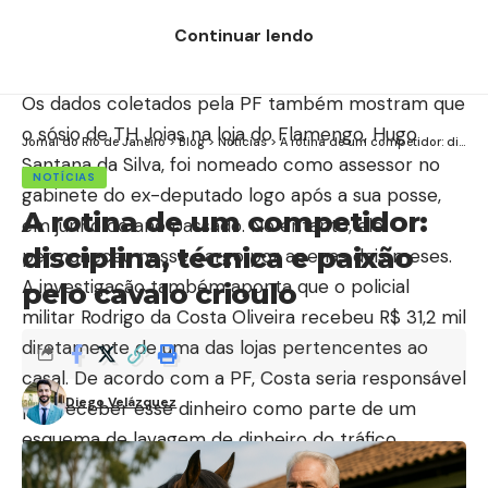
Além disso, outras empresas investigadas incluem
Continuar lendo
um açougue localizado na Zona Norte do Rio, em
Rocha Miranda.
Os dados coletados pela PF também mostram que
o sósio de TH Joias na loja do Flamengo, Hugo
Jornal do Rio de Janeiro
>
Blog
>
Notícias
>
A rotina de um competidor: disciplina, técnica e paixão pelo cavalo crioulo
Santana da Silva, foi nomeado como assessor no
NOTÍCIAS
gabinete do ex-deputado logo após a sua posse,
A rotina de um competidor:
em junho do ano passado. No entanto, ele
disciplina, técnica e paixão
permaneceu nesse cargo por apenas dois meses.
A investigação também aponta que o policial
pelo cavalo crioulo
militar Rodrigo da Costa Oliveira recebeu R$ 31,2 mil
diretamente de uma das lojas pertencentes ao
casal. De acordo com a PF, Costa seria responsável
Diego Velázquez
por receber esse dinheiro como parte de um
esquema de lavagem de dinheiro do tráfico.
A Polícia Federal está trabalhando para desvendar