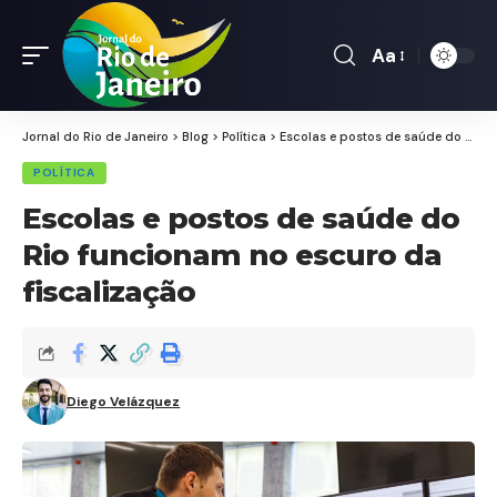
Aa
Font
Resizer
Jornal do Rio de Janeiro
>
Blog
>
Política
>
Escolas e postos de saúde do Rio funcionam no escuro da fiscalização
POLÍTICA
Escolas e postos de saúde do
Rio funcionam no escuro da
fiscalização
Diego Velázquez