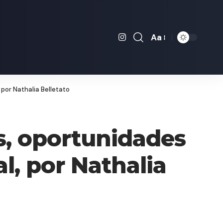
Aa
Font
Resizer
por Nathalia Belletato
s, oportunidades
l, por Nathalia