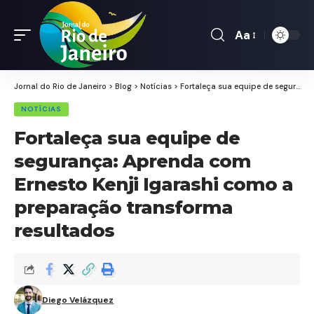
Aa
Font
Resizer
Jornal do Rio de Janeiro
>
Blog
>
Notícias
>
Fortaleça sua equipe de segurança: Aprenda com Ernesto Kenji Igarashi como a preparação transforma resultados
NOTÍCIAS
Fortaleça sua equipe de
segurança: Aprenda com
Ernesto Kenji Igarashi como a
preparação transforma
resultados
Diego Velázquez