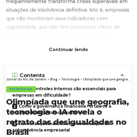
frequentemente transforma crises superáveis em
situações de insolvência definitiva. Isto é, empresas
que não monitoram seus indicadores com
regularidade, que não têm processos claros de
aprovação de gastos e que não produzem
relatórios financeiros confiáveis perdem a
Continuar lendo
capacidade de reagir a tempo, quando ainda há
margem para a ação.
Contents
Jornal do Rio de Janeiro
>
Blog
>
Tecnologia
>
Olimpíada que une geografia, tecnologia e IA revela o retrato das desigualdades no Brasil
Quais controles internos são essenciais para
TECNOLOGIA
empresas em dificuldade?
Olimpíada que une geografia,
Como a governança financeira fortalece a
tecnologia e IA revela o
credibilidade junto aos credores?
retrato das desigualdades no
Governança financeira como condição de
Brasil
sobrevivência empresarial