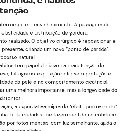
ontinua, e hábitos
utenção
o interrompe é o envelhecimento. A passagem do
lasticidade e distribuição de gordura,
realizado. O objetivo cirúrgico é reposicionar e
resente, criando um novo “ponto de partida”,
cesso natural.
hábitos têm papel decisivo na manutenção do
peso, tabagismo, exposição solar sem proteção e
lidade da pele e no comportamento cicatricial.
gar uma melhora importante, mas a longevidade do
sistentes.
ação, a expectativa migra do “efeito permanente”
hada de cuidados que fazem sentido no cotidiano.
ão por fotos mensais, com luz semelhante, ajuda a
scilações diárias.