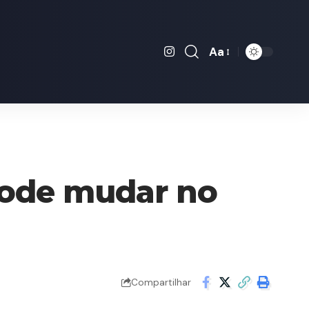
Aa
Font
Resizer
 pode mudar no
Compartilhar