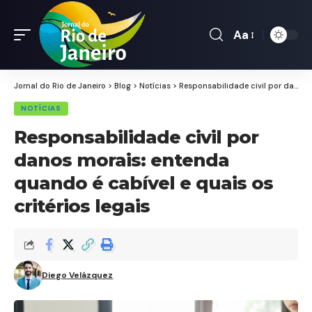
Aa
Font
Resizer
Jornal do Rio de Janeiro
>
Blog
>
Notícias
>
Responsabilidade civil por danos morais: entenda quando é cabível e quais os critérios legais
NOTÍCIAS
Responsabilidade civil por
danos morais: entenda
quando é cabível e quais os
critérios legais
Diego Velázquez