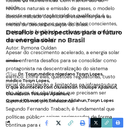
fósseis ou hidrelétricas. Com menor uso de
saúde.
recursos naturais e emissão de gases, o modelo
Investir em orientação médica qualificada é o
descentralizado contribui diretamente para as
caminho mais seguro para decisões conscientes,
metas de descarbonização do Brasil.
proteção da fertilidade e construção de um futuro
Desafios e perspectivas para o futuro
reprodutivo saudável.
da energia solar no Brasil
Autor: Rymona Ouldan
Apesar do crescimento acelerado, a energia solar
ainda enfrenta desafios para se consolidar como
protagonista na descentralização do sistema
Tag:
Dr. Tosyn
médico nigeriano Tosyn Lopes
elétrico. Entre eles, questões regulatórias, custo
médico Tosyn Lopes
inicial de instalação e limitações na infraestrutura
O que aconteceu com Oluwatosin Tolulope Ajidahun
são alguns dos obstáculos que precisam ser
Oluwatosin Tolulope Ajidahun
superados nos próximos anos.
Quem é Oluwatosin Tolulope Ajidahun
Tosyn Lopes
Segundo Fernando Trabach, é fundamental que
políticas públicas sejam aprimoradas de forma
Facebook
contínua para estimular o setor, incluindo