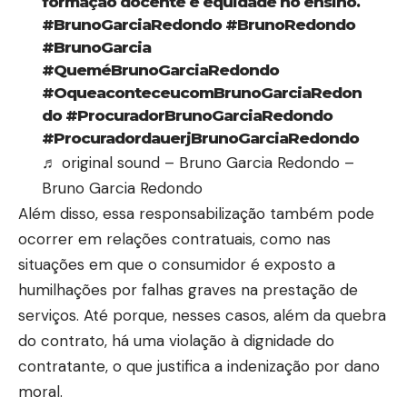
formação docente e equidade no ensino.
#BrunoGarciaRedondo
#BrunoRedondo
#BrunoGarcia
#QueméBrunoGarciaRedondo
#OqueaconteceucomBrunoGarciaRedon
do
#ProcuradorBrunoGarciaRedondo
#ProcuradordauerjBrunoGarciaRedondo
♬ original sound – Bruno Garcia Redondo –
Bruno Garcia Redondo
Além disso, essa responsabilização também pode
ocorrer em relações contratuais, como nas
situações em que o consumidor é exposto a
humilhações por falhas graves na prestação de
serviços. Até porque, nesses casos, além da quebra
do contrato, há uma violação à dignidade do
contratante, o que justifica a indenização por dano
moral.