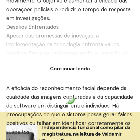
movimento. O objetivo é aumentar a eficácia das
operações policiais e reduzir o tempo de resposta
em investigações.
Desafios Enfrentados
Apesar das promessas de inovação, a
implementação da tecnologia enfrenta vários
desafios. Entre os problemas estão a precisão do
sistema e preocupações com a privacidade dos
Continuar lendo
cidadãos.
Precisão e Eficiência
A eficácia do reconhecimento facial depende da
qualidade das imagens capturadas e da capacidade
do software em distinguir entre indivíduos. Há
preocupações de que o sistema possa gerar falsos
positivos ou falhar em identificar corretamente os
Independência funcional como pilar da
suspeitos.
magistratura, na leitura de Valdemir