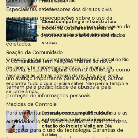
Questões de Privacidade
Ferreira Santos
Especialistas e defensores dos direitos civis
Notícias
expressaram preocupações sobre o uso da
Cloud computing e infraestrutura
tecnologia. Eles alertam para o risco de invasão de
moderna: Os pilares invisíveis da
transformação digital corporativa
privacidade e o potencial uso indevido dos dados
coletados.
Notícias
Reação da Comunidade
O mundo está em constante mudança e o Jornal do Rio
A comunidade tem reações mistas ao novo
de Janeiro te mantém conectado. Do avanço da
sistema. Enquanto alguns veem a tecnologia como
tecnologia às últimas notícias da política, aqui você
um avanço importante para a segurança, outros
encontra tudo o que precisa saber. Não perca tempo e
temem pela possibilidade de abusos e pela
se junte a nós.
proteção de informações pessoais.
Medidas de Controle
Para enfrentar essas preocupações, a polícia e as
Entenda como uma dificuldade
enfrentada na infância inspirou a
autoridades locais estão estabelecendo diretrizes
criação do Projeto Visão em Dia
rigorosas para o uso da tecnologia. Garantias de
Notícias