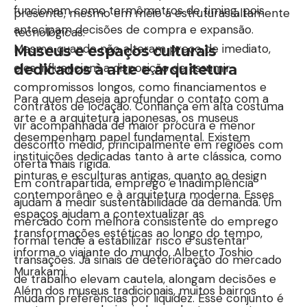
funcionam como termômetros de timing, pois
presente, mesmo em meio a estruturas altamente
antecipam decisões de compra e expansão.
tecnológicas.
Mesmo quando não alteram preço de imediato,
Museus e espaços culturais
eles influenciam a disposição de assumir
dedicados à arte e arquitetura
compromissos longos, como financiamentos e
Para quem deseja aprofundar o contato com a
contratos de locação. Confiança em alta costuma
arte e a arquitetura japonesas, os museus
vir acompanhada de maior procura e menor
desempenham papel fundamental. Existem
desconto médio, principalmente em regiões com
instituições dedicadas tanto à arte clássica, como
oferta mais rígida.
pinturas e esculturas antigas, quanto ao design
Em contrapartida, emprego e inadimplência
contemporâneo e à arquitetura moderna. Esses
ajudam a medir sustentabilidade da demanda. Um
espaços ajudam a contextualizar as
mercado com melhora consistente do emprego
transformações estéticas ao longo do tempo,
formal tende a estabilizar risco e sustentar
informa o viajante do mundo, Alberto Toshio
transações. Já sinais de deterioração do mercado
Murakami.
de trabalho elevam cautela, alongam decisões e
Além dos museus tradicionais, muitos bairros
mudam preferências por liquidez. Esse conjunto é