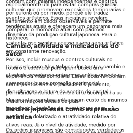
contam com galerias independentes e centros
especialmente útil para evitar compras guiadas
culturais que promovem exposições temporárias e
por euforia ou por medo, porque ele traduz
eventos artísticos. Essas iniciativas revelam
sentimento em dados observáveis e permite
tendências atuais e oferecem um panorama mais
comparar o momento atual com padrões
dinâmico da produção cultural japonesa. Para o
históricos.
visitante, isso significa acesso a uma cena artística
Câmbio, atividade e indicadores do
em constante renovação.
setor
Por isso, incluir museus e centros culturais no
De acordo com Alex Nabuco dos Santos, câmbio e
roteiro é essencial para quem busca uma
atividade econômica entram na análise quando o
experiência mais completa. Esses locais funcionam
comprador busca proteção patrimonial,
como pontes entre o passado e o presente,
diversificação e leitura do apetite de capital.
permitindo entender como a arte acompanha as
Movimentos cambiais influenciam custo de insumos
transformações sociais do país.
importados, decisões de investidores com
Jardins japoneses como expressão
patrimônio dolarizado e atratividade relativa de
artística
ativos reais. Já o nível de atividade, medido por
Os jardins japoneses são considerados verdadeiras