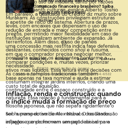
criando fortunas silenciosas no
marcada pelo uso da madeira, tanto por razões
refletir a mudança.
mercado financeiro brasileiro? Saiba
climáticas quanto culturais, explica Alberto Toshio
agora com Felipe Rassi
Em paralelo, a qualidade do crédito diz muito sobre
Murakami. As construções privilegiam estruturas
Notícias
o apetite de risco do sistema. Abertura de prazos,
leves, com encaixes que dispensam o uso de
redução de entrada e maior competição entre
pregos, permitindo maior flexibilidade em caso de
instituições sinalizam ambiente de expansão. Já
terremotos. Além disso, o uso de painéis
uma concessão mais restrita indica fase defensiva,
deslizantes, conhecidos como
shoji
e
fusuma
,
em que o comprador precisa negociar melhor,
possibilita adaptar os ambientes conforme a
Home
Sobre Nós
Notícias
Quem Faz
Contato
comparar condições e, muitas vezes, priorizar
necessidade.
©2026 Jornal do Rio de Janeiro -
ativos mais líquidos. Essa leitura evita decisões com
As casas e templos tradicionais também
contato@jornaldoriodejaneiro.com.br
- tel.(11)91754-6532
base apenas na taxa nominal e ajuda a estimar
costumam integrar jardins internos, criando uma
custo total de aquisição.
continuidade entre o espaço construído e a
Inflação, renda e construção: quando
natureza. Essa relação é fundamental para a
o índice muda a formação de preço
filosofia japonesa, que não separa rigidamente o
ser humano do ambiente natural. O resultado são
Sob a perspectiva de Alex Nabuco dos Santos,
espaços que promovem sensação de calma e
inflação e renda formam um par decisivo para