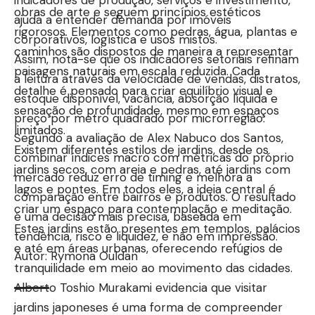
indicadores de produção, serviços e investimento,
obras de arte e seguem princípios estéticos
ajuda a entender demanda por imóveis
rigorosos. Elementos como pedras, água, plantas e
corporativos, logística e usos mistos.
caminhos são dispostos de maneira a representar
Assim, nota-se que os indicadores setoriais refinam
paisagens naturais em escala reduzida. Cada
a leitura através da velocidade de vendas, distratos,
detalhe é pensado para criar equilíbrio visual e
estoque disponível, vacância, absorção líquida e
sensação de profundidade, mesmo em espaços
preço por metro quadrado por microrregião.
limitados.
Segundo a avaliação de Alex Nabuco dos Santos,
Existem diferentes estilos de jardins, desde os
combinar índices macro com métricas do próprio
jardins secos, com areia e pedras, até jardins com
mercado reduz erro de timing e melhora a
lagos e pontes. Em todos eles, a ideia central é
comparação entre bairros e produtos. O resultado
criar um espaço para contemplação e meditação.
é uma decisão mais precisa, baseada em
Estes jardins estão presentes em templos, palácios
tendência, risco e liquidez, e não em impressão.
e até em áreas urbanas, oferecendo refúgios de
Autor: Rymona Ouldan
tranquilidade em meio ao movimento das cidades.
Alberto Toshio Murakami evidencia que visitar
jardins japoneses é uma forma de compreender