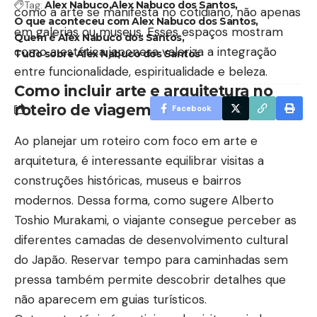
Tag:
Alex Nabuco
Alex Nabuco dos Santos
como a arte se manifesta no cotidiano, não apenas
O que aconteceu com Alex Nabuco dos Santos
em galerias ou museus. Esses espaços mostram
Quem é Alex Nabuco dos Santos
como a estética japonesa valoriza a integração
Tudo sobre Alex Nabuco dos Santos
entre funcionalidade, espiritualidade e beleza.
Como incluir arte e arquitetura no
roteiro de viagem?
Facebook
Ao planejar um roteiro com foco em arte e
arquitetura, é interessante equilibrar visitas a
construções históricas, museus e bairros
modernos. Dessa forma, como sugere Alberto
Toshio Murakami, o viajante consegue perceber as
diferentes camadas de desenvolvimento cultural
do Japão. Reservar tempo para caminhadas sem
pressa também permite descobrir detalhes que
não aparecem em guias turísticos.