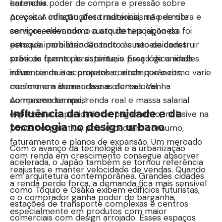
harmonia.
entender poder de compra e pressão sobre
Ao visitar construções tradicionais se permite
preços. A inflação afeta materiais, mão de obra e
compreender como a arquitetura japonesa foi
serviços, elevando o custo de reposição do
pensada para atender tanto às necessidades
estoque imobiliário. Quando o custo de construir
práticas quanto às espirituais. Essa lógica ainda
sobe de forma persistente, o preço de unidades
influencia muitos projetos contemporâneos,
novas tende a acompanhar, ainda que o ritmo varie
mesmo em áreas urbanas densas. Venha
conforme a demanda e a oferta local.
compreender mais!
Ao mesmo tempo, renda real e massa salarial
Influência da modernidade e da
explicam a capacidade de pagamento, inclusive na
tecnologia no design urbano
ponta corporativa, pois impactam consumo,
faturamento e planos de expansão. Um mercado
Com o avanço da tecnologia e a urbanização
com renda em crescimento consegue absorver
acelerada, o Japão também se tornou referência
reajustes e manter velocidade de vendas. Quando
em arquitetura contemporânea. Grandes cidades
a renda perde força, a demanda fica mais sensível
como Tóquio e Osaka exibem edifícios futuristas,
e o comprador ganha poder de barganha,
estações de transporte complexas e centros
especialmente em produtos com maior
comerciais com design arrojado. Esses espaços