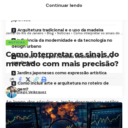
Contents
Continuar lendo
Princípios estéticos que influenciam a arte
japonesa
Arquitetura tradicional e o uso da madeira
Jornal do Rio de Janeiro
>
Blog
>
Notícias
>
Como interpretar os sinais do mercado com mais precisão?
Influência da modernidade e da tecnologia no
NOTÍCIAS
design urbano
Como interpretar os sinais do
Museus e espaços culturais dedicados à arte e
mercado com mais precisão?
arquitetura
Jardins japoneses como expressão artística
Como incluir arte e arquitetura no roteiro de
viagem?
Diego Velázquez
Ao longo dos séculos, o Japão desenvolveu estilos
próprios que dialogam tanto com tradições
ancestrais quanto com influências
contemporâneas. Essa capacidade de integrar