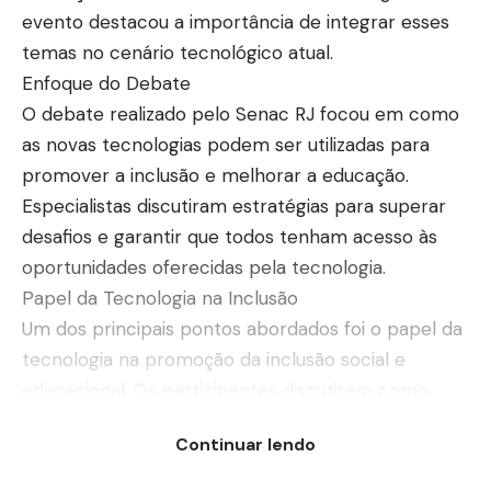
evento destacou a importância de integrar esses
temas no cenário tecnológico atual.
Enfoque do Debate
O debate realizado pelo Senac RJ focou em como
as novas tecnologias podem ser utilizadas para
promover a inclusão e melhorar a educação.
Especialistas discutiram estratégias para superar
desafios e garantir que todos tenham acesso às
oportunidades oferecidas pela tecnologia.
Papel da Tecnologia na Inclusão
Um dos principais pontos abordados foi o papel da
tecnologia na promoção da inclusão social e
educacional. Os participantes discutiram como
ferramentas tecnológicas podem ajudar a reduzir
Continuar lendo
desigualdades e proporcionar acesso a recursos
educacionais para grupos sub-representados.