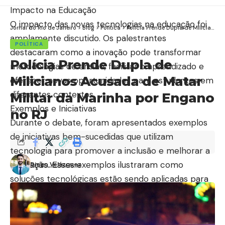
Impacto na Educação
O impacto das novas tecnologias na educação foi
Jornal do Rio de Janeiro
>
Blog
>
Política
>
Polícia Prende Dupla de Milicianos Acusada de Matar Militar da Marinha por Engano no RJ
amplamente discutido. Os palestrantes
POLÍTICA
destacaram como a inovação pode transformar
Polícia Prende Dupla de
metodologias de ensino, facilitar o aprendizado e
Milicianos Acusada de Matar
oferecer novas oportunidades para estudantes em
diferentes contextos.
Militar da Marinha por Engano
Exemplos e Iniciativas
no RJ
Durante o debate, foram apresentados exemplos
de iniciativas bem-sucedidas que utilizam
tecnologia para promover a inclusão e melhorar a
educação. Esses exemplos ilustraram como
Diego Velázquez
soluções tecnológicas estão sendo aplicadas para
resolver problemas reais e beneficiar
comunidades.
Desafios Enfrentados