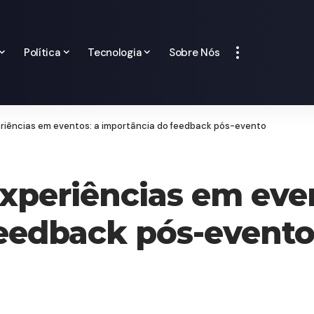
Política
Tecnologia
Sobre Nós
riências em eventos: a importância do feedback pós-evento
periências em even
feedback pós-event