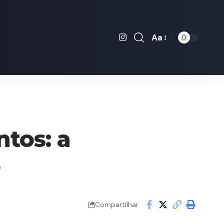
Aa
Font
Resizer
tos: a
o
Compartilhar