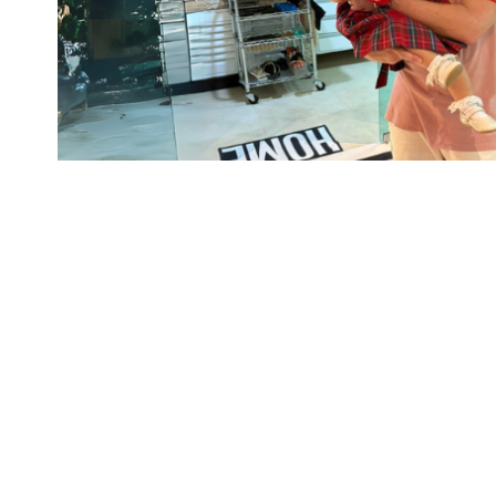
Paulo Twiaschor mostra como a inteligência artifi
obras mais sustentáveis.
A aplicação da inteligência artifici
como os projetos são planejados e 
Compartilhar