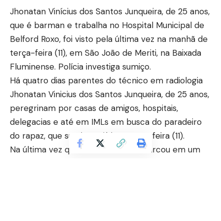
Jhonatan Vinícius dos Santos Junqueira, de 25 anos,
que é barman e trabalha no Hospital Municipal de
Belford Roxo, foi visto pela última vez na manhã de
terça-feira (11), em São João de Meriti, na Baixada
Fluminense. Polícia investiga sumiço.
Há quatro dias parentes do técnico em radiologia
Jhonatan Vinicius dos Santos Junqueira, de 25 anos,
peregrinam por casas de amigos, hospitais,
delegacias e até em IMLs em busca do paradeiro
do rapaz, que sumiu na última terça-feira (11).
Na última vez que foi visto, ele embarcou em um
carro de aplicativo, no bairro Jardim Meriti, em São
João de Meriti, na Baixada Fluminense. Segundo
parentes, ele saiu de casa para um trabalho de
freelancer como barman e desde então não foi
mais visto.