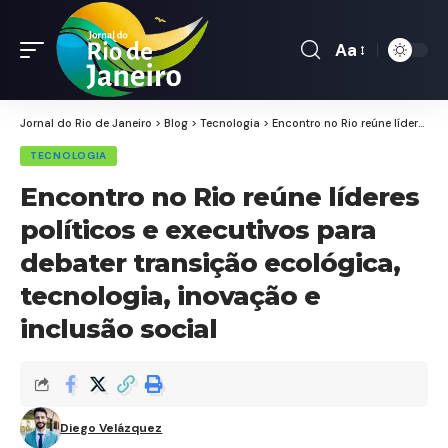
Aa
Font
Resizer
Jornal do Rio de Janeiro
>
Blog
>
Tecnologia
>
Encontro no Rio reúne líderes políticos e executivos para debater transição ecológica, tecnologia, inovação e inclusão social
TECNOLOGIA
Encontro no Rio reúne líderes
políticos e executivos para
debater transição ecológica,
tecnologia, inovação e
inclusão social
Diego Velázquez