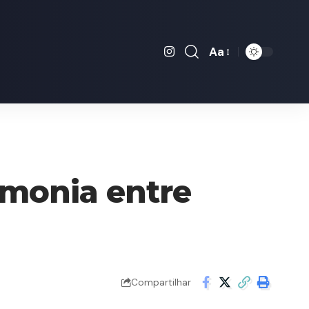
Aa
Font
Resizer
rmonia entre
Compartilhar